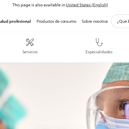
This page is also available in
United States (English)
icono
alud profesional
Productos de consumo
Sobre nosotros
de
soporte
de
búsqued
Servicios
Especialidades