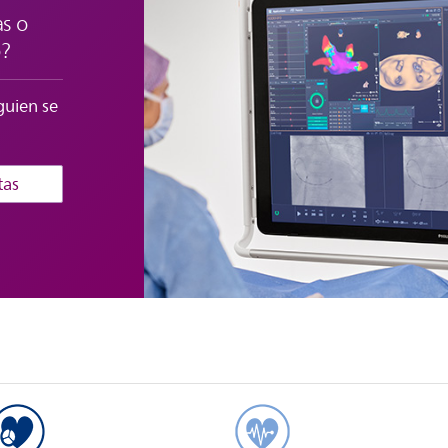
s o
o?
guien se
tas