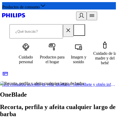
Productos de consumo
Cuidado de la
Cuidado
Productos para
Imagen y
madre y del
personal
el hogar
sonido
bebé
Acá comienza un estilo de vida saludable. Subscríbete y obtén información de primera mano
OneBlade
Recorta, perfila y afeita cualquier largo de
barba