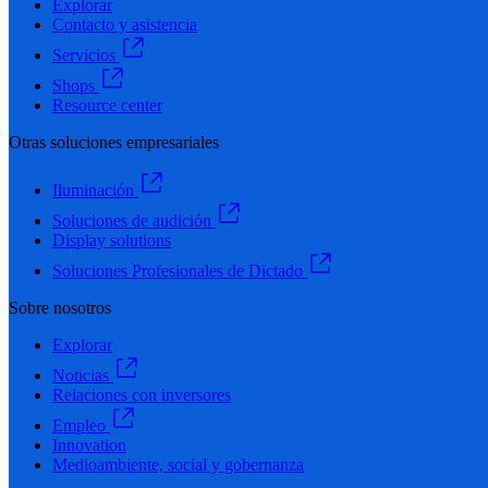
Explorar
Contacto y asistencia
Servicios
Shops
Resource center
Otras soluciones empresariales
Iluminación
Soluciones de audición
Display solutions
Soluciones Profesionales de Dictado
Sobre nosotros
Explorar
Noticias
Relaciones con inversores
Empleo
Innovation
Medioambiente, social y gobernanza