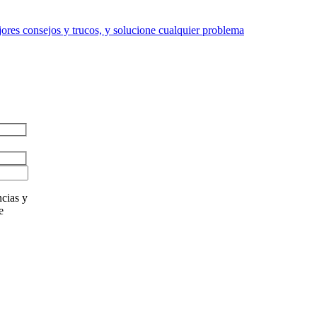
res consejos y trucos, y solucione cualquier problema
cias y
e