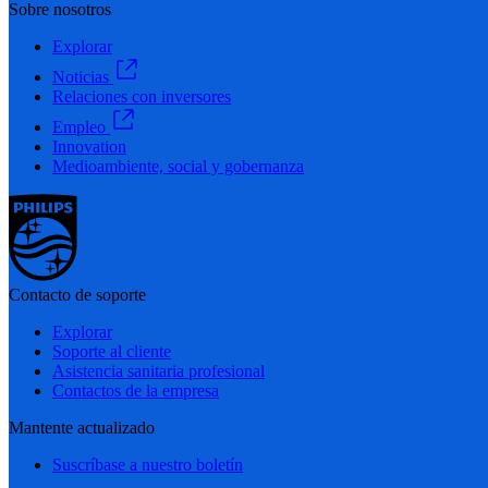
Sobre nosotros
Explorar
Noticias
Relaciones con inversores
Empleo
Innovation
Medioambiente, social y gobernanza
Contacto de soporte
Explorar
Soporte al cliente
Asistencia sanitaria profesional
Contactos de la empresa
Mantente actualizado
Suscríbase a nuestro boletín