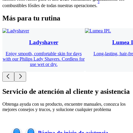
3
combustibles fósiles de todas nuestras operaciones.
Más para tu rutina
Ladyshaver
Lumea 
Enjoy smooth, comfortable skin for days
Long-lasting, hair-fr
with our Philips Lady Shavers. Cordless for
use wet or dry.
Servicio de atención al cliente y asistencia
Obtenga ayuda con su producto, encuentre manuales, conozca los
mejores consejos y trucos, y solucione cualquier problema
Página de inicio de asistencia