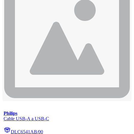
Philips
Cable USB-A a USB-C
DLC6541AB/00