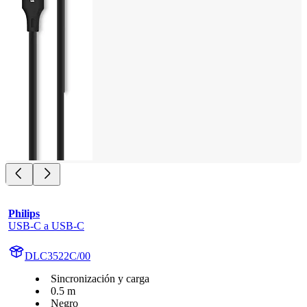
Philips
USB-C a USB-C
DLC3522C/00
Sincronización y carga
0.5 m
Negro