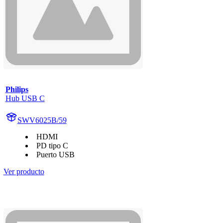
Philips
Hub USB C
SWV6025B/59
HDMI
PD tipo C
Puerto USB
Ver producto