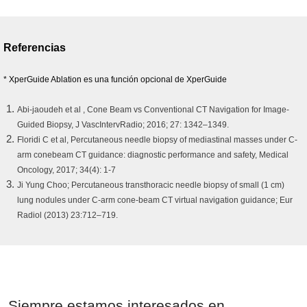
Referencias
* XperGuide Ablation es una función opcional de XperGuide
Abi-jaoudeh et al , Cone Beam vs Conventional CT Navigation for Image-
Guided Biopsy, J VascIntervRadio; 2016; 27: 1342–1349.
Floridi C et al, Percutaneous needle biopsy of mediastinal masses under C-
arm conebeam CT guidance: diagnostic performance and safety, Medical
Oncology, 2017; 34(4): 1-7
Ji Yung Choo; Percutaneous transthoracic needle biopsy of small (1 cm)
lung nodules under C-arm cone-beam CT virtual navigation guidance; Eur
Radiol (2013) 23:712–719.
Siempre estamos interesados en