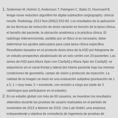
Söderman M, Holmin S, Andersson T, Palmgren C, Babic D, Hoornaert B.
Image noise reduction algorithm for digital subtraction angiography: clinical
results. Radiology. 2013 Nov;269(2):553-60. Los resultados de la aplicación
de las técnicas de reducción de dosis variarán en función de la tarea clínica,
el tamaño del paciente, la ubicación anatómica y la práctica clínica. El
radiólogo intervencionista, asistido por un físico si es necesario, debe
determinar los ajustes adecuados para cada tarea clínica específica.
Resultados basados en el producto dosis-área de la ASD por fotograma de
un estudio prospectivo aleatorizado de un solo centro con 20 pacientes. Las
series de ASD para Allura Xper con ClarityIQ y Allura Xper sin ClarityIQ se
adquirieron en el canal frontal y lateral del mismo paciente bajo las mismas
condiciones de geometría, campo de visión y protocolo de inyección. La
calidad de la imagen se basó en una evaluación subjetiva (puntuación de 1
a 5, 1 = muy mala, 5 = excelente, con revisión a ciego por parte de 3
radiólogos que participaron en el estudio).
En un estudio global con más de 60 usuarios, se muestran los resultados
obtenidos durante las pruebas de usuario realizadas en el período de
noviembre de 2015 a febrero de 2016. Use-Lab GmbH, una empresa
independiente y objetiva de consultoría de ingeniería de pruebas de