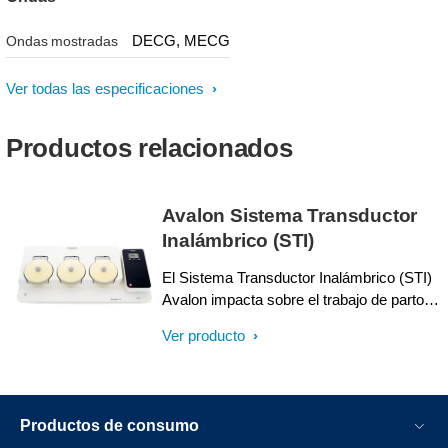
DECG, MECG
Ondas mostradas
Ver todas las especificaciones
Productos relacionados
Avalon Sistema Transductor
Inalámbrico (STI)
El Sistema Transductor Inalámbrico (STI)
Avalon impacta sobre el trabajo de parto y
el parto, ofreciendo a las madres y a los
Ver producto
equipos de atención la flexibilidad que
buscan al permitir el monitoreo fetal y
materno continuo y cómodo con mobilidad
excepcional.
Productos de consumo