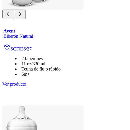
Avent
Biberón Natural
SCF036/27
2 biberones
11 oz/330 ml
Tetina de flujo rápido
6m+
Ver producto