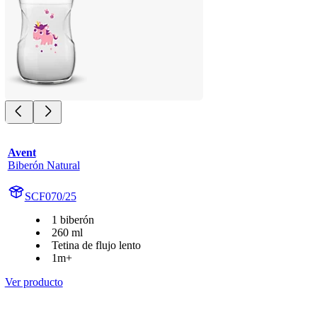
Avent
Biberón Natural
SCF070/25
1 biberón
260 ml
Tetina de flujo lento
1m+
Ver producto