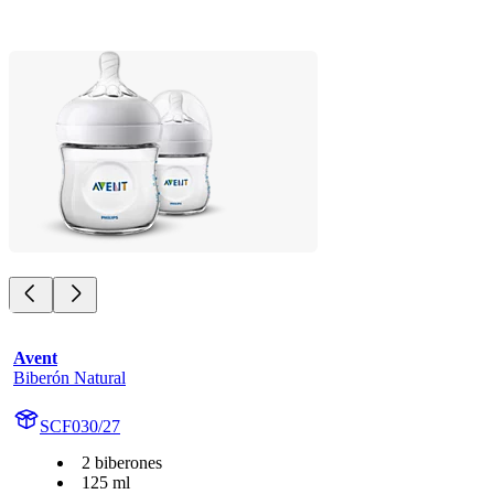
Avent
Biberón Natural
SCF030/27
2 biberones
125 ml