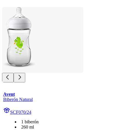
Avent
Biberón Natural
SCF070/24
1 biberón
260 ml