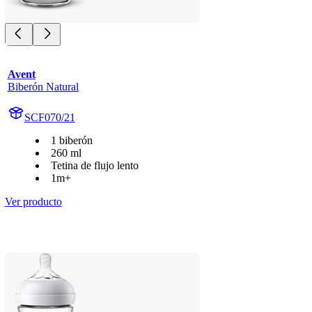
Avent
Biberón Natural
SCF070/21
1 biberón
260 ml
Tetina de flujo lento
1m+
Ver producto