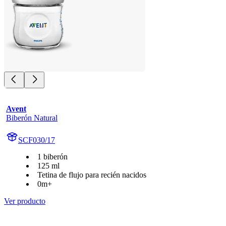
Avent
Biberón Natural
SCF030/17
1 biberón
125 ml
Tetina de flujo para recién nacidos
0m+
Ver producto