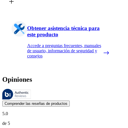
Obtener asistencia técnica para
este producto
Accede a preguntas frecuentes, manuales
de usuario, información de seguridad y
consejos
Opiniones
Estas reseñas las gestiona Bazaarvoice y cumplen con la política de au
Las opiniones de los clientes en forma de reseñas de productos y calif
Comprender las reseñas de productos
5.0
de 5