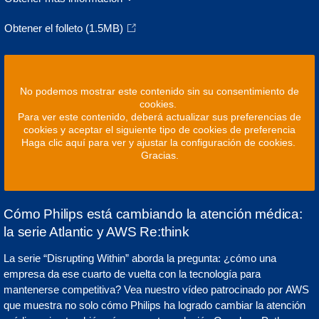
Obtener el folleto
(1.5MB)
No podemos mostrar este contenido sin su consentimiento de
cookies.
Para ver este contenido, deberá actualizar sus preferencias de
cookies y aceptar el siguiente tipo de cookies de preferencia
Haga clic aquí para ver y ajustar la configuración de cookies.
Gracias.
Cómo Philips está cambiando la atención médica:
la serie Atlantic y AWS Re:think
La serie “Disrupting Within” aborda la pregunta: ¿cómo una
empresa da ese cuarto de vuelta con la tecnología para
mantenerse competitiva? Vea nuestro vídeo patrocinado por AWS
que muestra no solo cómo Philips ha logrado cambiar la atención