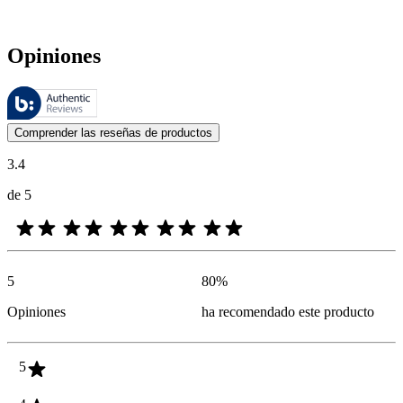
Opiniones
Estas reseñas las gestiona Bazaarvoice y cumplen con la política de au
Las opiniones de los clientes en forma de reseñas de productos y calif
Comprender las reseñas de productos
3.4
de 5
5
80
%
Opiniones
ha recomendado este producto
5