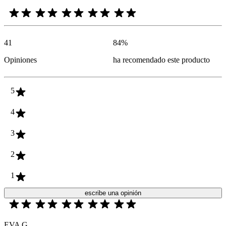
41
84
%
Opiniones
ha recomendado este producto
5
4
3
2
1
escribe una opinión
EVA G.