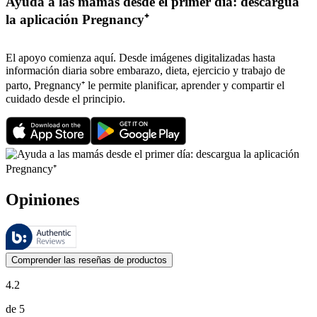
Ayuda a las mamás desde el primer día: descargua
la aplicación Pregnancy⁺
El apoyo comienza aquí. Desde imágenes digitalizadas hasta
información diaria sobre embarazo, dieta, ejercicio y trabajo de
parto, Pregnancy⁺ le permite planificar, aprender y compartir el
cuidado desde el principio.
Opiniones
Estas reseñas las gestiona Bazaarvoice y cumplen con la política de au
Las opiniones de los clientes en forma de reseñas de productos y calif
Comprender las reseñas de productos
4.2
de 5