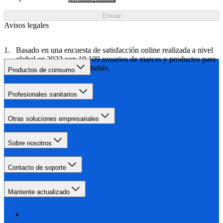
Enviar
Avisos legales
Basado en una encuesta de satisfacción online realizada a nivel
global en 2023 con 10 109 usuarios de marcas y productos para
el cuidado de madres y bebés.
Productos de consumo
Profesionales sanitarios
Otras soluciones empresariales
Sobre nosotros
Contacto de soporte
Mantente actualizado