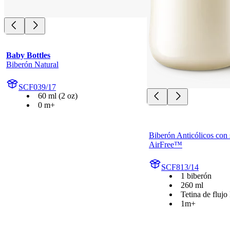
Baby Bottles
Biberón Natural
SCF039/17
60 ml (2 oz)
0 m+
Biberón Anticólicos con 
AirFree™
SCF813/14
1 biberón
260 ml
Tetina de flujo 
1m+