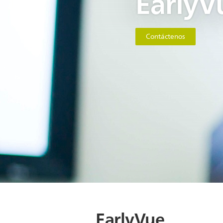
EarlyV
Contáctenos
EarlyVue