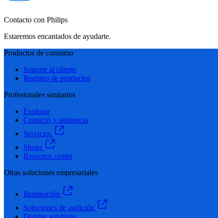
Contacto con Philips
Estaremos encantados de ayudarte.
Productos de consumo
Soporte al cliente
Registro de productos
Profesionales sanitarios
Explorar
Contacto y asistencia
Servicios
Shops
Resource center
Otras soluciones empresariales
Iluminación
Soluciones de audición
Display solutions