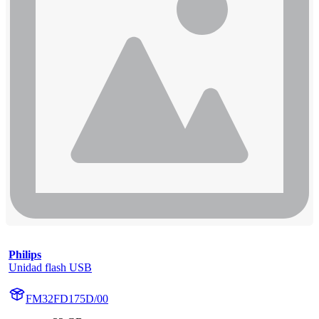
Philips
Unidad flash USB
FM32FD175D/00