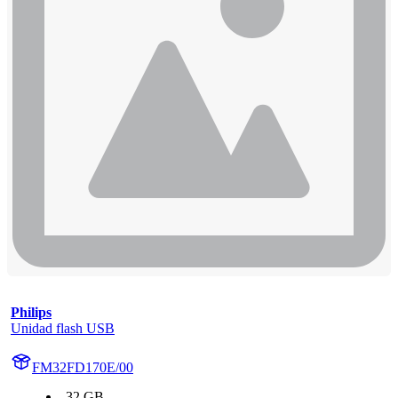
Philips
Unidad flash USB
FM32FD170E/00
32 GB