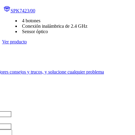
SPK7423/00
4 botones
Conexión inalámbrica de 2.4 GHz
Sensor óptico
Ver producto
res consejos y trucos, y solucione cualquier problema