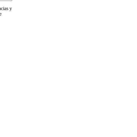
cias y
e