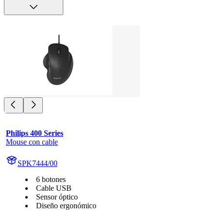
Philips 400 Series
Mouse con cable
SPK7444/00
6 botones
Cable USB
Sensor óptico
Diseño ergonómico