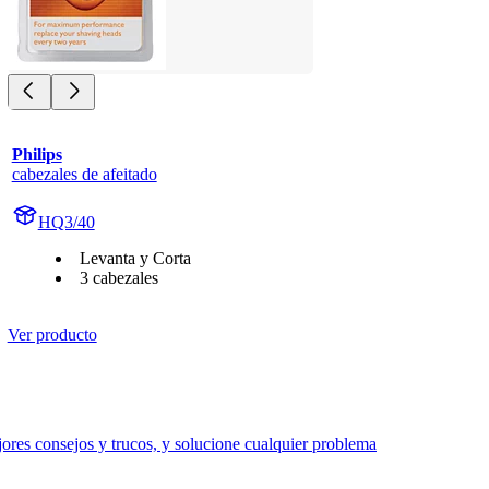
Philips
cabezales de afeitado
HQ3/40
Levanta y Corta
3 cabezales
Ver producto
res consejos y trucos, y solucione cualquier problema