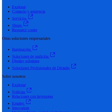
Explorar
Contacto y asistencia
Servicios
Shops
Resource center
Otras soluciones empresariales
Iluminación
Soluciones de audición
Display solutions
Soluciones Profesionales de Dictado
Sobre nosotros
Explorar
Noticias
Relaciones con inversores
Empleo
Innovation