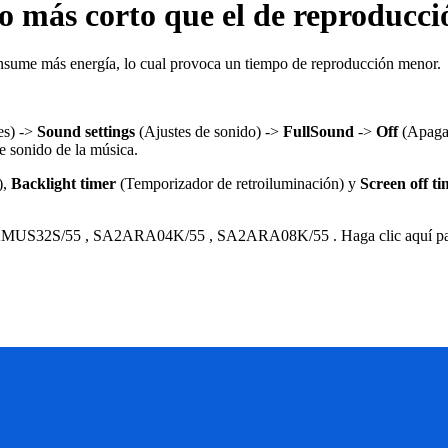
 más corto que el de reproducci
consume más energía, lo cual provoca un tiempo de reproducción menor.
es) ->
Sound settings
(Ajustes de sonido) ->
FullSound
->
Off
(Apaga
e sonido de la música.
),
Backlight timer
(Temporizador de retroiluminación) y
Screen off ti
MUS32S/55
,
SA2ARA04K/55
,
SA2ARA08K/55
.
Haga clic aquí p