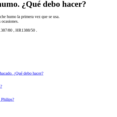
 humo. ¿Qué debo hacer?
che humo la primera vez que se usa.
s ocasiones.
387/80
,
HR1388/50
.
achacado. ¿Qué debo hacer?
s?
 Philips?