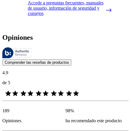
Accede a preguntas frecuentes, manuales
de usuario, información de seguridad y
consejos
Opiniones
Estas reseñas las gestiona Bazaarvoice y cumplen con la política de au
Las opiniones de los clientes en forma de reseñas de productos y calif
Comprender las reseñas de productos
4.9
de 5
189
98
%
Opiniones
ha recomendado este producto