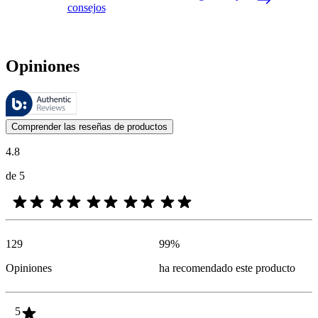
consejos
Opiniones
Estas reseñas las gestiona Bazaarvoice y cumplen con la política de au
Las opiniones de los clientes en forma de reseñas de productos y calif
Comprender las reseñas de productos
4.8
de 5
129
99
%
Opiniones
ha recomendado este producto
5