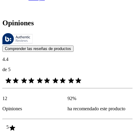
Opiniones
Estas reseñas las gestiona Bazaarvoice y cumplen con la política de au
Las opiniones de los clientes en forma de reseñas de productos y calif
Comprender las reseñas de productos
4.4
de 5
12
92
%
Opiniones
ha recomendado este producto
5