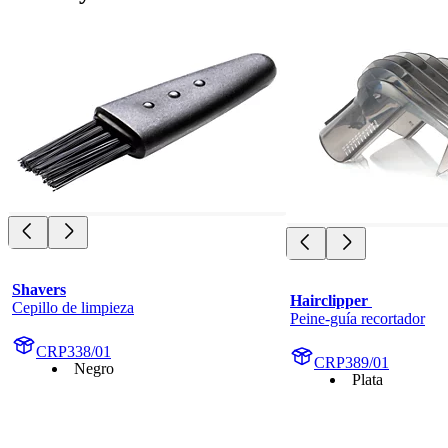
Shavers
Hairclipper 
Cepillo de limpieza
Peine-guía recortador
CRP338/01
CRP389/01
Negro
Plata