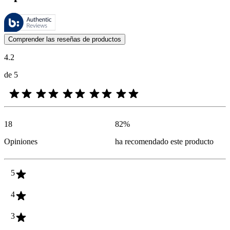
Estas reseñas las gestiona Bazaarvoice y cumplen con la política de au
Las opiniones de los clientes en forma de reseñas de productos y calif
Comprender las reseñas de productos
4.2
de 5
18
82
%
Opiniones
ha recomendado este producto
5
4
3