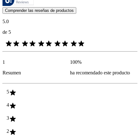
Las opiniones de los clientes en forma de reseñas de productos y calif
Comprender las reseñas de productos
5.0
de 5
1
100
%
Resumen
ha recomendado este producto
5
4
3
2