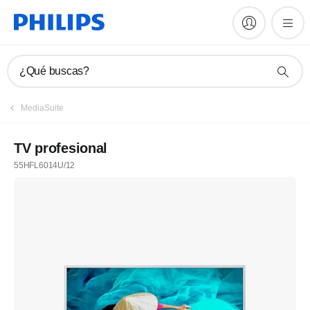
¿Qué buscas?
MediaSuite
TV profesional
55HFL6014U/12