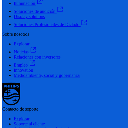
Iluminación
Soluciones de audición
Display solutions
Soluciones Profesionales de Dictado
Sobre nosotros
Explorar
Noticias
Relaciones con inversores
Empleo
Innovation
Medioambiente, social y gobernanza
Contacto de soporte
Explorar
Soporte al cliente