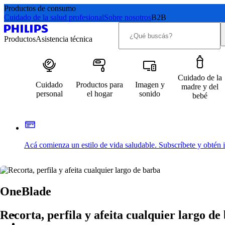
Productos de consumo
Cuidado de la salud profesional
Sobre nosotros
B2B
Productos
Asistencia técnica
Cuidado de la
Cuidado
Productos para
Imagen y
madre y del
personal
el hogar
sonido
bebé
Acá comienza un estilo de vida saludable. Subscríbete y obtén
OneBlade
Recorta, perfila y afeita cualquier largo de