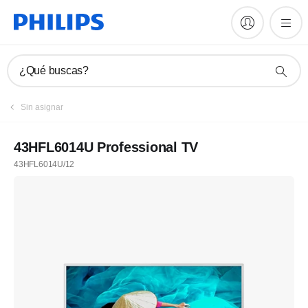
¿Qué buscas?
Sin asignar
43HFL6014U Professional TV
43HFL6014U/12