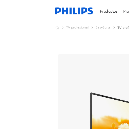
Productos
Pr
TV profesional
EasySuite
TV prof