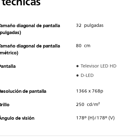
 técnicas
Tamaño diagonal de pantalla
32 pulgadas
(pulgadas)
Tamaño diagonal de pantalla
80 cm
(métrico)
Pantalla
Televisor LED HD
D-LED
Resolución de pantalla
1366 x 768p
Brillo
250 cd/m²
Ángulo de visión
178º (H)/178º (V)