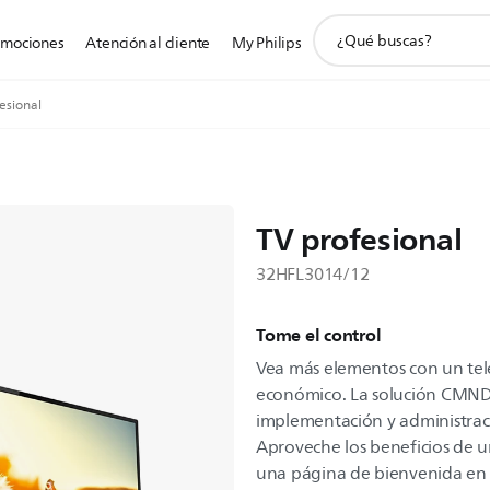
icono
omociones
Atención al cliente
My Philips
de
soporte
de
esional
búsqueda
TV profesional
32HFL3014/12
Tome el control
Vea más elementos con un tel
económico. La solución CMND in
implementación y administrac
Aproveche los beneficios de un
una página de bienvenida en p