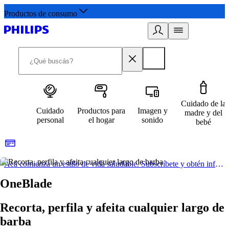
Productos de consumo
Cuidado de la
Cuidado
Productos para
Imagen y
madre y del
personal
el hogar
sonido
bebé
Acá comienza un estilo de vida saludable. Subscríbete y obtén información de primera mano
OneBlade
Recorta, perfila y afeita cualquier largo de
barba