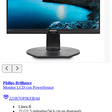
Philips Brilliance
Monitor LCD con PowerSensor
221B7QPJKEB/44
Línea B
22 (21,5 pulgadas/54,6 cm en diagonal)