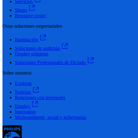
Servicios
Shops
Resource center
Otras soluciones empresariales
Iluminación
Soluciones de audición
Display solutions
Soluciones Profesionales de Dictado
Sobre nosotros
Explorar
Noticias
Relaciones con inversores
Empleo
Innovation
Medioambiente, social y gobernanza