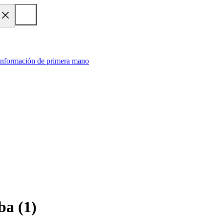
 información de primera mano
ba
(
1
)