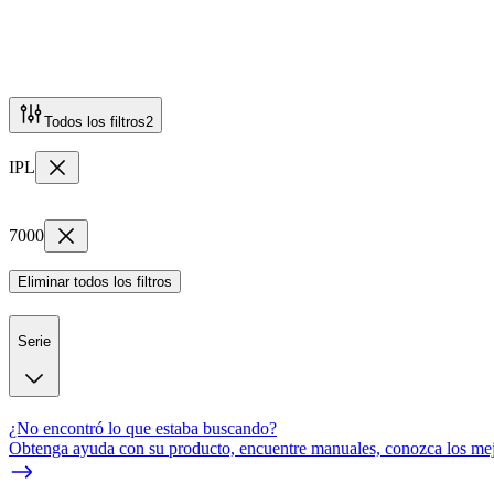
Todos los filtros
2
IPL
7000
Eliminar todos los filtros
Serie
¿No encontró lo que estaba buscando?
Obtenga ayuda con su producto, encuentre manuales, conozca los mejo