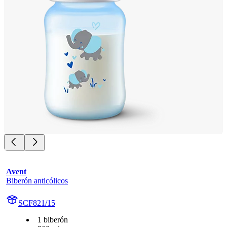
Avent
Biberón anticólicos
SCF821/15
1 biberón