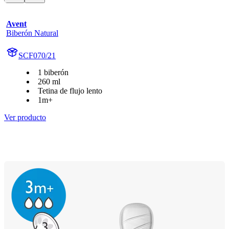
Avent
Biberón Natural
SCF070/21
1 biberón
260 ml
Tetina de flujo lento
1m+
Ver producto