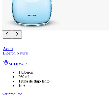
Avent
Biberón Natural
SCF035/17
1 biberón
260 ml
Tetina de flujo lento
1m+
Ver producto