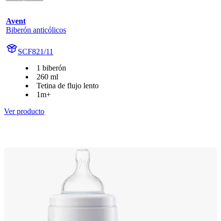
Avent
Biberón anticólicos
SCF821/11
1 biberón
260 ml
Tetina de flujo lento
1m+
Ver producto