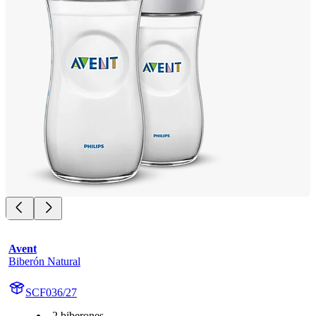
Avent
Biberón Natural
SCF036/27
2 biberones