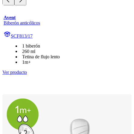
Avent
Biberón anticólicos
SCF813/17
1 biberón
260 ml
Tetina de flujo lento
1m+
Ver producto