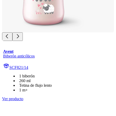
Avent
Biberón anticólicos
SCF821/14
1 biberón
260 ml
Tetina de flujo lento
1 m+
Ver producto