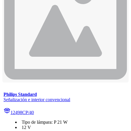
Philips Standard
Señalización e interior convencional
12498CP/40
Tipo de lámpara: P 21 W
12 V