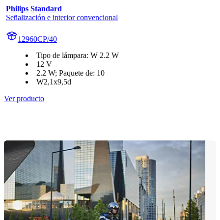
Philips Standard
Señalización e interior convencional
12960CP/40
Tipo de lámpara: W 2.2 W
12 V
2.2 W; Paquete de: 10
W2,1x9,5d
Ver producto