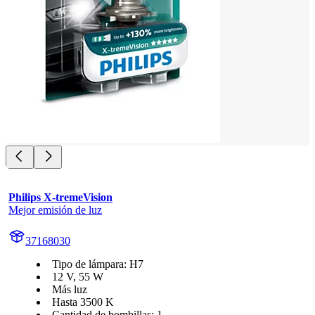
Philips X-tremeVision
Mejor emisión de luz
37168030
Tipo de lámpara: H7
12 V, 55 W
Más luz
Hasta 3500 K
Cantidad de bombillas: 1