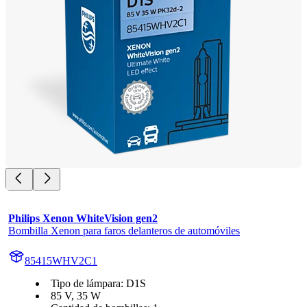
Philips Xenon WhiteVision gen2
Bombilla Xenon para faros delanteros de automóviles
85415WHV2C1
Tipo de lámpara: D1S
85 V, 35 W