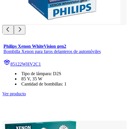
Philips Xenon WhiteVision gen2
Bombilla Xenon para faros delanteros de automóviles
85122WHV2C1
Tipo de lámpara: D2S
85 V, 35 W
Cantidad de bombillas: 1
Ver producto