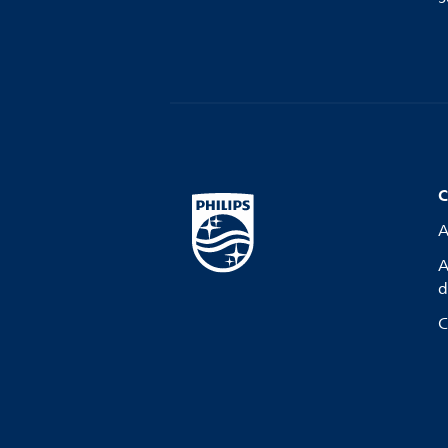
C
A
A
d
C