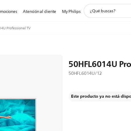
icono
omociones
Atención al cliente
My Philips
de
soporte
de
4U Professional TV
búsqueda
50HFL6014U Pro
50HFL6014U/12
Este producto ya no está disp