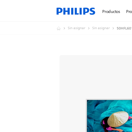
Productos
Pr
Sin asignar
Sin asignar
50HFL601