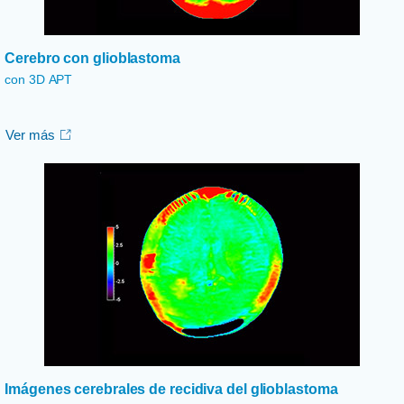
Cerebro con glioblastoma
con 3D APT
Ver más
Imágenes cerebrales de recidiva del glioblastoma