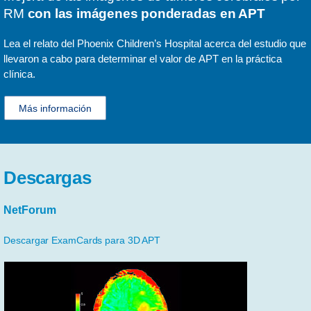
RM
con las imágenes ponderadas en APT
Lea el relato del Phoenix Children’s Hospital acerca del estudio que
llevaron a cabo para determinar el valor de APT en la práctica
clínica.
Más información
Descargas
NetForum
Descargar ExamCards para 3D APT