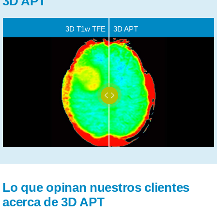
3D APT
3D T1w TFE
3D APT
Lo que opinan nuestros clientes
acerca de 3D APT