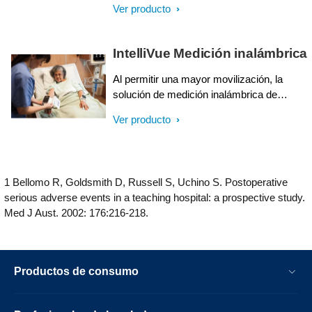
Ver producto
temprana) ayuda a mejorar la atención al
paciente al proporcionar las mediciones
solicitadas y soporte de decisiones
IntelliVue Medición inalámbrica
clínicas justo en el punto de atención.
Al permitir una mayor movilización, la
solución de medición inalámbrica de
lPhilips IntelliVue proporciona datos de
Ver producto
NBP y SpO₂ para ayudarle a mejorar la
atención y facilitar la movilización de los
pacientes en las instalaciones del hospital.
Presenta dispositivos pequeños y livianos.
1 Bellomo R, Goldsmith D, Russell S, Uchino S. Postoperative
serious adverse events in a teaching hospital: a prospective study.
Med J Aust. 2002: 176:216-218.
Productos de consumo