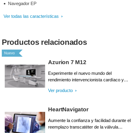
Navegador EP
Ver todas las características
Productos relacionados
Nuevo
Azurion 7 M12
Experimente el nuevo mundo del
rendimiento intervencionista cardíaco y
vascular con Azurion Serie 7, el cual
Ver producto
cuenta con un detector plano de 12''. Esta
solución de terapia guiada por imágenes
de última generación le ayuda a ofrecer
HeartNavigator
una excelente atención al paciente y
aumentar su eficiencia operativa al
Aumente la confianza y facilidad durante el
combinarse con la innovación del flujo de
reemplazo transcatéter de la válvula
trabajo.