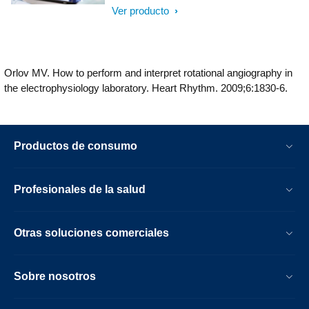
aórtica (TAVR) y otros procedimientos
Ver producto
SHD complejos. La de usuario inmersiva
está altamente automatizada para
simplificar la planificación, selección del
dispositivo y selección del ángulo de
Orlov MV. How to perform and interpret rotational angiography in
proyección. Durante los procedimientos,
the electrophysiology laboratory. Heart Rhythm. 2009;6:1830-6.
se proporciona una guía de imágenes en
vivo para facilitar la colocación del
transcatéter.
Productos de consumo
Profesionales de la salud
Otras soluciones comerciales
Sobre nosotros