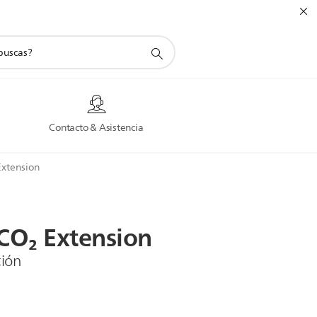
a
Contacto & Asistencia
Extension
CO₂
Extension
ción