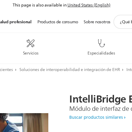
This page is also available in
United States (English)
icono
alud profesional
Productos de consumo
Sobre nosotros
de
soporte
de
búsqued
Servicios
Especialidades
cientes
Soluciones de interoperabilidad e integración de EHR
In
IntelliBridge
Módulo de interfaz de 
Buscar productos similares