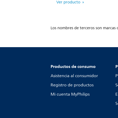
Ver producto
Los nombres de terceros son marcas c
Productos de consumo
P
Asistencia al consumidor
P
Registro de productos
S
Mi cuenta MyPhilips
E
S