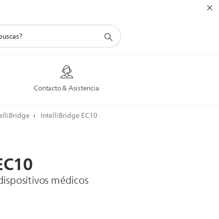
a
Contacto & Asistencia
telliBridge
IntelliBridge EC10
EC10
dispositivos médicos