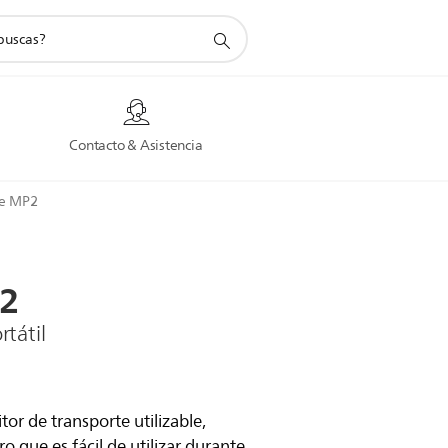
a
Contacto & Asistencia
ue MP2
2
tátil
tor de transporte utilizable,
ro que es fácil de utilizar durante