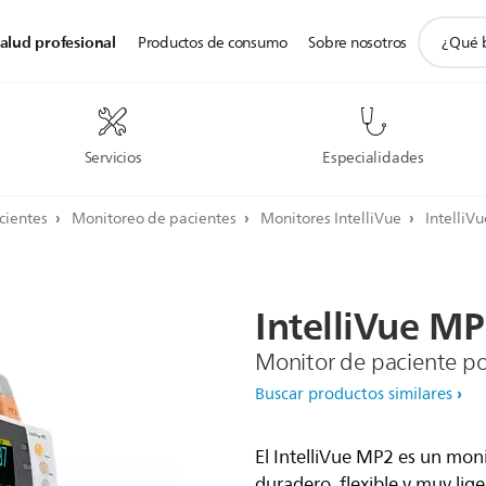
icono
alud profesional
Productos de consumo
Sobre nosotros
de
soporte
de
búsqued
Servicios
Especialidades
cientes
Monitoreo de pacientes
Monitores IntelliVue
IntelliV
IntelliVue
MP
Monitor de paciente por
Buscar productos similares
El IntelliVue MP2 es un moni
duradero, flexible y muy lige