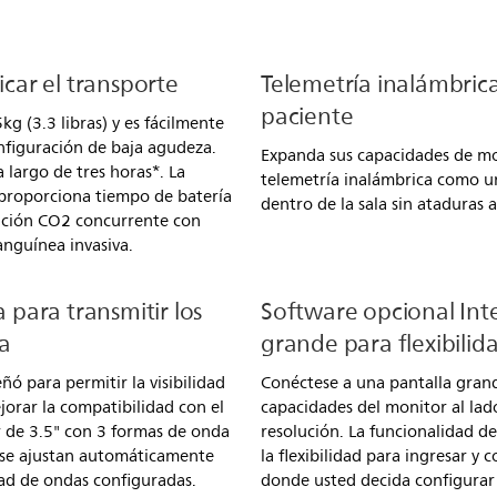
icar el transporte
Telemetría inalámbrica
paciente
g (3.3 libras) y es fácilmente
nfiguración de baja agudeza.
Expanda sus capacidades de mo
 largo de tres horas*. La
telemetría inalámbrica como 
 proporciona tiempo de batería
dentro de la sala sin ataduras
dición CO2 concurrente con
nguínea invasiva.
a para transmitir los
Software opcional Inte
a
grande para flexibilid
eñó para permitir la visibilidad
Conéctese a una pantalla grand
jorar la compatibilidad con el
capacidades del monitor al lad
r de 3.5" con 3 formas de onda
resolución. La funcionalidad d
das se ajustan automáticamente
la flexibilidad para ingresar y 
ad de ondas configuradas.
donde usted decida configurar