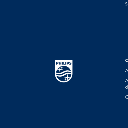
S
C
A
A
d
C