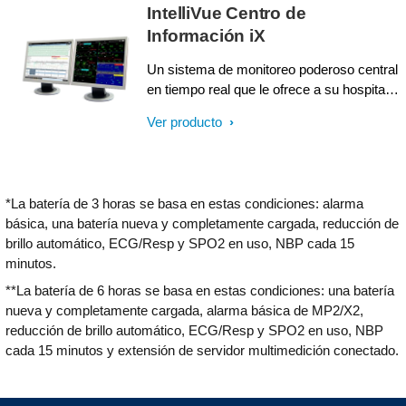
IntelliVue Centro de
Información iX
Un sistema de monitoreo poderoso central
en tiempo real que le ofrece a su hospital
acceso sencillo a la información y una
Ver producto
provechosa experiencia – Centro de
Información IntelliVue iX (PIIC iX) de
Philips. Contribuye a que su organización
ofrezca atención al paciente de calidad.
*La batería de 3 horas se basa en estas condiciones: alarma
básica, una batería nueva y completamente cargada, reducción de
brillo automático, ECG/Resp y SPO2 en uso, NBP cada 15
minutos.
**La batería de 6 horas se basa en estas condiciones: una batería
nueva y completamente cargada, alarma básica de MP2/X2,
reducción de brillo automático, ECG/Resp y SPO2 en uso, NBP
cada 15 minutos y extensión de servidor multimedición conectado.