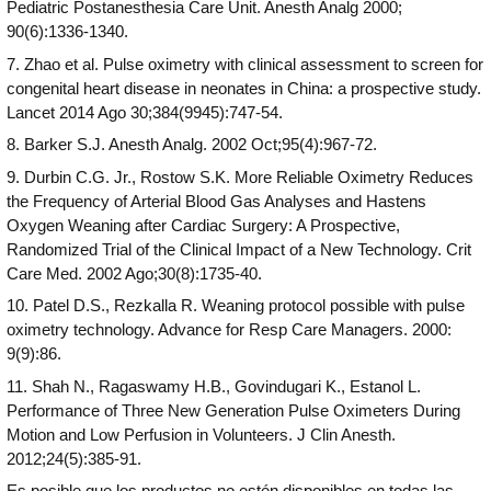
Pediatric Postanesthesia Care Unit. Anesth Analg 2000;
90(6):1336-1340.
7. Zhao et al. Pulse oximetry with clinical assessment to screen for
congenital heart disease in neonates in China: a prospective study.
Lancet 2014 Ago 30;384(9945):747-54.
8. Barker S.J. Anesth Analg. 2002 Oct;95(4):967-72.
9. Durbin C.G. Jr., Rostow S.K. More Reliable Oximetry Reduces
the Frequency of Arterial Blood Gas Analyses and Hastens
Oxygen Weaning after Cardiac Surgery: A Prospective,
Randomized Trial of the Clinical Impact of a New Technology. Crit
Care Med. 2002 Ago;30(8):1735-40.
10. Patel D.S., Rezkalla R. Weaning protocol possible with pulse
oximetry technology. Advance for Resp Care Managers. 2000:
9(9):86.
11. Shah N., Ragaswamy H.B., Govindugari K., Estanol L.
Performance of Three New Generation Pulse Oximeters During
Motion and Low Perfusion in Volunteers. J Clin Anesth.
2012;24(5):385-91.
Es posible que los productos no estén disponibles en todas las