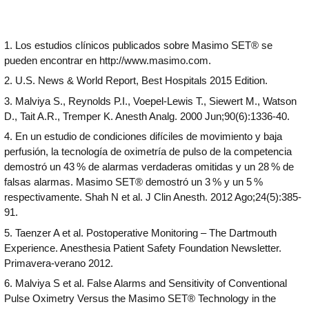
1. Los estudios clínicos publicados sobre Masimo SET® se
pueden encontrar en http://www.masimo.com.
2. U.S. News & World Report, Best Hospitals 2015 Edition.
3. Malviya S., Reynolds P.I., Voepel-Lewis T., Siewert M., Watson
D., Tait A.R., Tremper K. Anesth Analg. 2000 Jun;90(6):1336-40.
4. En un estudio de condiciones difíciles de movimiento y baja
perfusión, la tecnología de oximetría de pulso de la competencia
demostró un 43 % de alarmas verdaderas omitidas y un 28 % de
falsas alarmas. Masimo SET® demostró un 3 % y un 5 %
respectivamente. Shah N et al. J Clin Anesth. 2012 Ago;24(5):385-
91.
5. Taenzer A et al. Postoperative Monitoring – The Dartmouth
Experience. Anesthesia Patient Safety Foundation Newsletter.
Primavera-verano 2012.
6. Malviya S et al. False Alarms and Sensitivity of Conventional
Pulse Oximetry Versus the Masimo SET® Technology in the